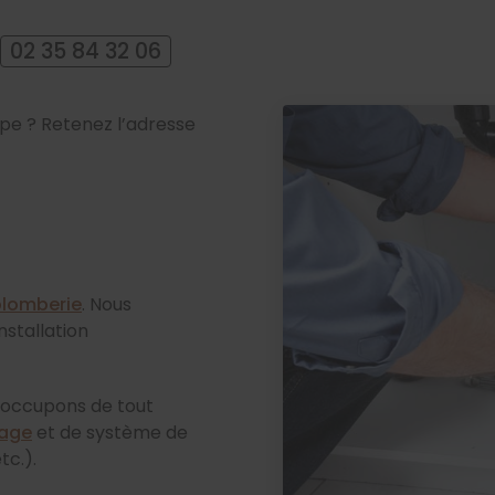
02 35 84 32 06
pe ? Retenez l’adresse
plomberie
. Nous
nstallation
s occupons de tout
fage
et de système de
tc.).