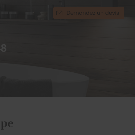
Demandez un devis
48
ppe