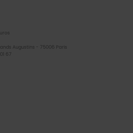
euros
Grands Augustins - 75006 Paris
 01 67