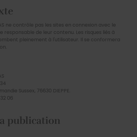
xte
 ne contrôle pas les sites en connexion avec le
re responsable de leur contenu. Les risques liés à
ncombent pleinement à l'utilisateur. Il se conformera
ion.
AS
034
rmandie Sussex, 76630 DIEPPE.
 32 06
la publication