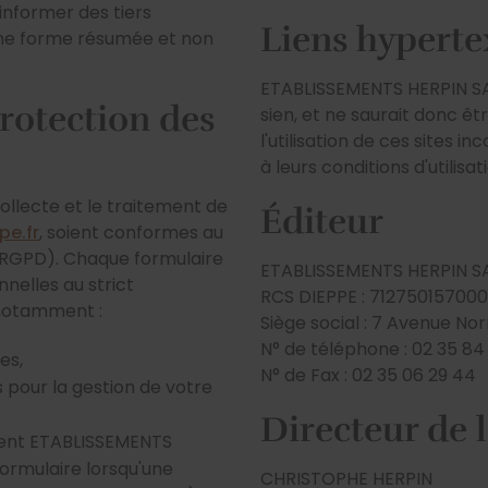
informer des tiers
Liens hyperte
une forme résumée et non
ETABLISSEMENTS HERPIN SAS
rotection des
sien, et ne saurait donc êt
l'utilisation de ces sites i
à leurs conditions d'utilisat
llecte et le traitement de
Éditeur
pe.fr
, soient conformes au
(RGPD). Chaque formulaire
ETABLISSEMENTS HERPIN S
nelles au strict
RCS DIEPPE : 71275015700
 notamment :
Siège social : 7 Avenue No
N° de téléphone : 02 35 84
es,
N° de Fax : 02 35 06 29 44
s pour la gestion de votre
Directeur de 
ment ETABLISSEMENTS
formulaire lorsqu'une
CHRISTOPHE HERPIN