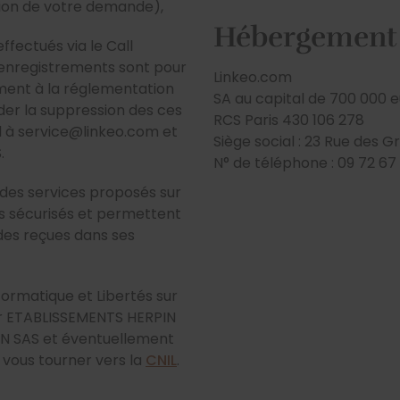
stion de votre demande),
Hébergement
fectués via le Call
s enregistrements sont pour
Linkeo.com
ent à la réglementation
SA au capital de 700 000 
der la suppression des ces
RCS Paris 430 106 278
l à service@linkeo.com et
Siège social : 23 Rue des 
.
N° de téléphone : 09 72 67
 des services proposés sur
s sécurisés et permettent
es reçues dans ses
formatique et Libertés sur
ar ETABLISSEMENTS HERPIN
N SAS et éventuellement
 vous tourner vers la
CNIL
.