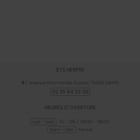
ETS HERPIN
7 Avenue Normandie Sussex
76630
DIEPPE
02 35 84 32 06
HEURES D'OVERTURE
Lun - Ven
7h - 12h / 13h30 - 19h30
Sam - Dim
Fermé